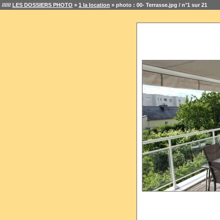
//////
LES DOSSIERS PHOTO
»
1 la location
» photo : 00- Terrasse.jpg / n°1 sur 21