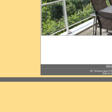
400x
00- Terrasse.jpg || 13
Date et 