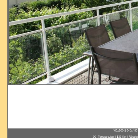
400x300
||
640x480
00- Terrasse.jpg || 135 Ko || Résolu