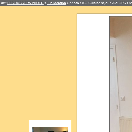
//////
LES DOSSIERS PHOTO
»
1 la location
» photo : 06 - Cuisine sejour 2021.JPG / n°