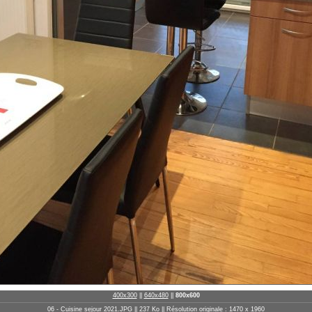
400x300
||
640x480
||
800x600
06 - Cuisine sejour 2021.JPG || 237 Ko || Résolution originale : 1470 x 1960