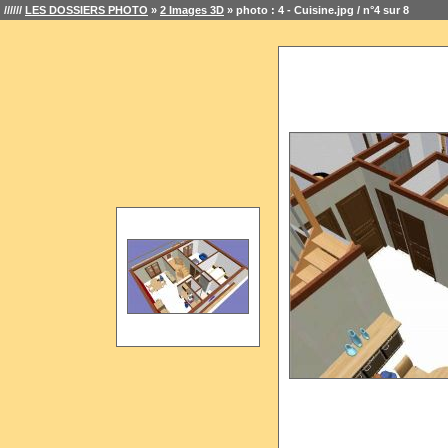
//////
LES DOSSIERS PHOTO
»
2 Images 3D
» photo : 4 - Cuisine.jpg / n°4 sur 8