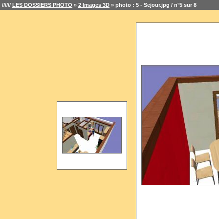
//////
LES DOSSIERS PHOTO
»
2 Images 3D
» photo : 5 - Sejour.jpg / n°5 sur 8