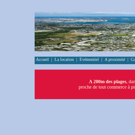
Accueil
|
La location
|
Evémentiel
|
A proximité
|
Ga
A 200m des plages
, da
proche de tout commerce à pi